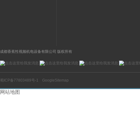
开关操作简单
理气动电磁阀产品
图
成都香蕉性视频机电设备有限公司 版权所有
蜀ICP备77803489号-1
GoogleSitemap
网站地图