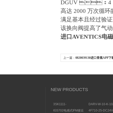
DGUV ：4 类
高达 2000 万次循环的
满足基本且经过验证
该换向阀提高了气动控
进口AVENTICS电
上一篇：
0820039130进口香蕉APP下
德国AVENTICS技术阐述
NEW PRODUCTS
3SK1111-
DARV-W-10-K-10
1AB30SIEMENS安全开
电磁换向阀VICKE
IGS702电感式IFM接近
4F710-25-DC2
关特点及功能
构分析