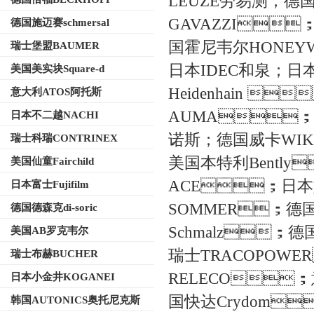
LEUZE劳易测
GAVAZZI；日
德国施迈赛schmersal
国霍尼韦尔HONEYW
瑞士堡盟BAUMER
日本IDEC和泉；
美国美实块Square-d
Heidenhain 
意大利ATOS阿托斯
AUMA；德国
日本不二越NACHI
诺斯；德国威卡WI
瑞士科瑞CONTRINEX
美国本特利Bently
美国仙童Fairchild
ACE；日本
日本富士Fujifilm
SOMMER；德国
德国德森克di-soric
Schmalz；德国S
美国AB罗克韦尔
瑞士TRACOPOWE
瑞士布赫BUCHER
RELECO
日本小金井KOGANEI
国快达Crydom
韩国AUTONICS奥托尼克斯