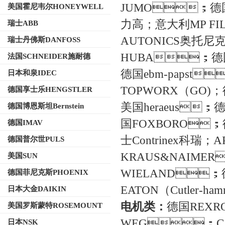
JUMO；德国
美国霍尼韦尔HONEYWELL
力高；意大利M
瑞士ABB
AUTONICS奥托尼
瑞士丹佛斯DANFOSS
HUBA；德国re
法国SCHNEIDER施耐德
德国ebm-papst
日本和泉IDEC
TOPWORX（GO)
德国享士乐HENGSTLER
美国heraeus；
德国博恩斯坦Bernstein
国FOXBORO
德国IMAV
士Contrinex科瑞
德国普尔世PULS
KRAUS&NAIM
美国SUN
WIELAND；德
德国菲尼克斯PHOENIX
EATON（Cutler-hamme
日本大金DAIKIN
电机类：
德国REXR
美国罗斯蒙特ROSEMOUNT
WEG；CALP
日本NSK