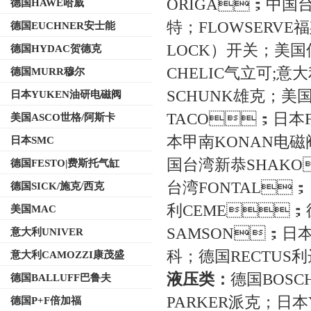
ORIGA；中国台
德国HAWE哈威
特；FLOWSER
德国EUCHNER安士能
LOCK）开关；美
德国HYDAC贺德克
CHELIC气立可;意大
德国MURR穆尔
SCHUNK雄克
日本YUKEN油研电磁阀
TACO；日本FL
美国ASCO世格/阿斯卡
本甲南KONAN电磁阀
日本SMC
国台湾新恭SHAKO
德国FESTO|费斯托气缸
台湾FONTAL；日
德国SICK/施克/西克
利CEME；
美国MAC
SAMSON；日本H
意大利UNIVER
科；德国RECTU
意大利CAMOZZI康茂盛
液压类：
德国BOSCH
德国BALLUFF巴鲁夫
PARKER派克；日
德国P+F倍加福