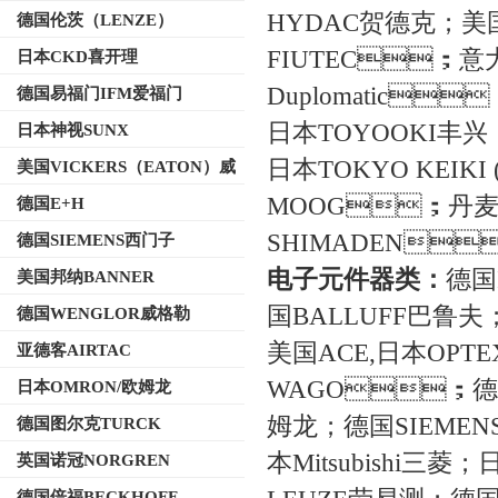
HYDAC贺德克；
德国伦茨（LENZE）
FIUTEC；意
日本CKD喜开理
Duplomatic
德国易福门IFM爱福门
日本TOYOOKI丰兴
日本神视SUNX
日本TOKYO KEIKI 
美国VICKERS（EATON）威
格士
MOOG；丹麦
德国E+H
SHIMADEN
德国SIEMENS西门子
电子元件器类：
德国I
美国邦纳BANNER
国BALLUFF巴鲁夫
德国WENGLOR威格勒
美国ACE,日本OPT
亚德客AIRTAC
WAGO；德国
日本OMRON/欧姆龙
姆龙；德国SIEMENS西
德国图尔克TURCK
本Mitsubishi三菱
英国诺冠NORGREN
德国倍福BECKHOFF