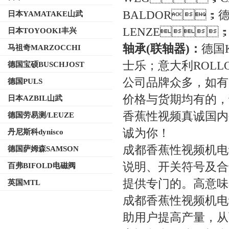
BALDOR；德国
日本YAMATAKE山武
LENZE；德
日本TOYOOKI丰兴
轴承(联轴器)：
德国
马祖奇MARZOCCHI
士乐；意大利RO
德国宝硕BUSCHJOST
公司品牌众多，
德国PULS
价格与货期均有的
日本AZBIL山武
香蕉性视频真诚国内外新
德国劳易测/LEUZE
诚为你！
丹尼斯科dynisco
成都香蕉性视频机电
德国萨姆森SAMSON
说明、开关符号及合
百弗BIFOLD电磁阀
提供专门的。高意味着
英国MTL
成都香蕉性视频机电
助用户提高产量