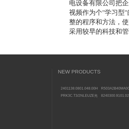
电设备有限公司把企业
视频作为个"学习型"
整的程序和方法
采用较早的科技和管理方
NEW PRODUCTS
2401138.0801.048.00HERION
R503A2B40MA00
海隆直动式电磁阀参考
方向控制阀图片及
PRK3C.T3/2NLEUZE光
8240300.9101.0
数据
电传感器50136257效果
装BUSCHJOST
图
选购条件