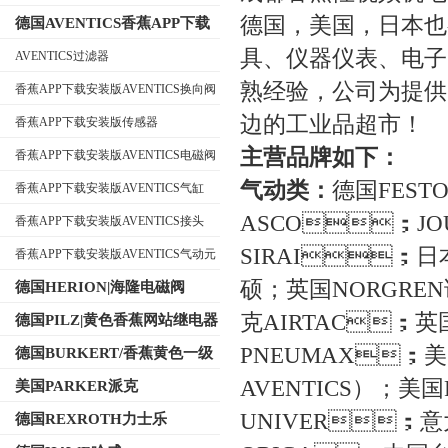
德国，美国
德国AVENTICS香蕉APP下载
安装版
具、仪器仪表
AVENTICS过滤器
熟经验，公司为提供*
香蕉APP下载安装版AVENTICS换向阀
公司名称
边的工业品超市！
香蕉APP下载安装版传感器
主营品牌如下：
香蕉APP下载安装版AVENTICS电磁阀
气动类：
德国FESTO
香蕉APP下载安装版AVENTICS气缸
ASCO；JO
香蕉APP下载安装版AVENTICS接头
SIRAI；日本
香蕉APP下载安装版AVENTICS气动元
件
硕；英国NORGRE
德国HERION|海隆电磁阀
克AIRTAC；英国B
德国PILZ|黄色香蕉网站继电器
PNEUMAX；美
德国BURKERT/香蕉黄色一级
视频电磁阀
AVENTICS）；
美国PARKER派克
UNIVER；
德国REXROTH力士乐