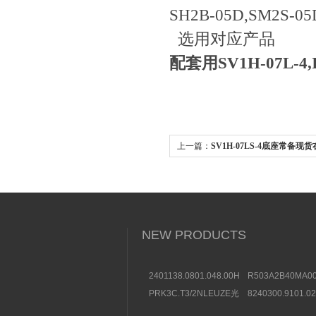
SH2B-05D,SM2S-05
选用对应产品
配套用SV1H-07L-
上一篇：
SV1H-07LS-4底座常备现货
IDEC和泉接口继电器
NEW PRODUCTS
2401138.0801.048.00HERION
R503A2B40MA00
海隆直动式电磁阀参考
方向控制阀图片及
PRK3C.T3/2NLEUZE光
8240300.9101.0
数据
电传感器50136257效果
装BUSCHJOST