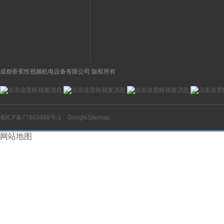
图
选购条件
成都香蕉性视频机电设备有限公司 版权所有
蜀ICP备77803489号-1
GoogleSitemap
网站地图