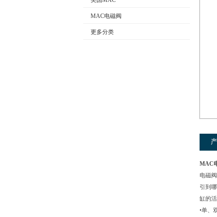
美国MAC
MAC电磁阀
更多分类
公司名称
MAC
电磁阀
引到哪
缸的活
•单