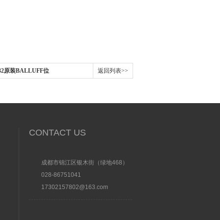
-S32原装BALLUFF位
返回列表>>
CONTACT US
成都市锦江区银木街（绿地468）
028-86751041
17302157802@163.com