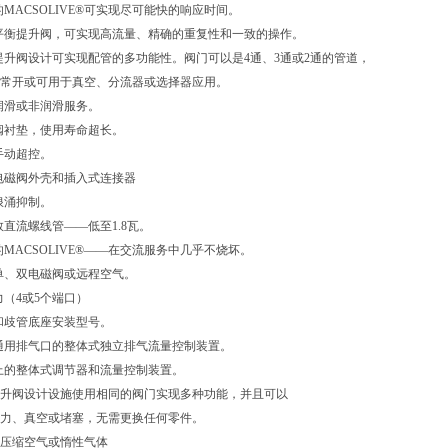
的MACSOLIVE®可实现尽可能快的响应时间。
衡提升阀，可实现高流量、精确的重复性和一致的操作。
提升阀设计可实现配管的多功能性。阀门可以是4通、3通或2通的管道，
常开或可用于真空、分流器或选择器应用。
润滑或非润滑服务。
衬垫，使用寿命超长。
动超控。
电磁阀外壳和插入式连接器
涌抑制。
直流螺线管——低至1.8瓦。
MACSOLIVE®——在交流服务中几乎不烧坏。
、双电磁阀或远程空气。
力（4或5个端口）
和歧管底座安装型号。
通用排气口的整体式独立排气流量控制装置。
上的整体式调节器和流量控制装置。
升阀设计设施使用相同的阀门实现多种功能，并且可以
、真空或堵塞，无需更换任何零件。
：压缩空气或惰性气体