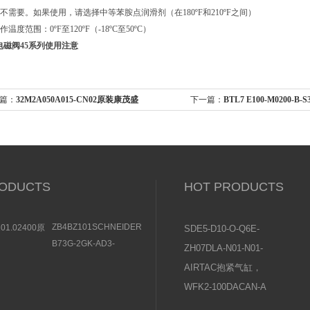
：不需要。如果使用，请选择中等苯胺点润滑剂（在180ºF和210ºF之间）
温度范围：0ºF至120ºF（-18ºC至50ºC）
电磁阀45系列使用注意
：
32M2A050A015-CN02原装康茂盛
下一篇：
BTL7 E100-M0200-B
MOZZI气缸安装位置
置传感器 杆式结构
ODUCTS
HOT PRODUCTS
ZB4BZ101SCHNEIDER
101.02400原
SDE5-D10-O-Q6E-
触点模块部件一览
JOST隔膜阀
P-KFESTO费斯托压
B73G-2GK-AD3-
ZH07DLA-N01-N01-
KHOFF耦合器
RMGNORGREN气动两
力传感器操作说明
N01日本SMC真空发
联件结构规格参数
AIRTAC抱紧气缸，
生器使用说明书
夹紧气缸常见问题及
WFK2-100DACAN-A
原因分析
喜开理CKD流量传感