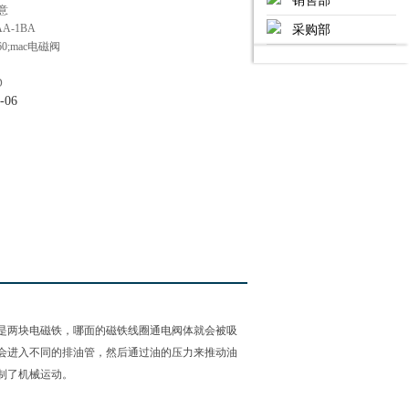
销售部
意
A-1BA
采购部
160;mac电磁阀
D
-06
两面是两块电磁铁，哪面的磁铁线圈通电阀体就会被吸
就会进入不同的排油管，然后通过油的压力来推动油
机械运动。