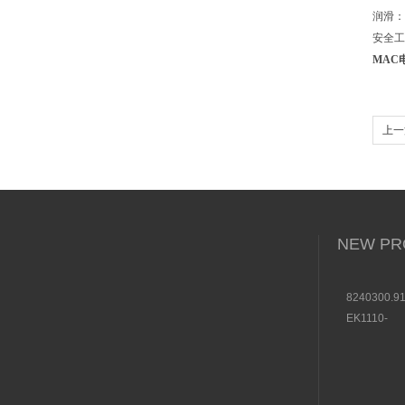
润滑
安全工作
MAC
上一篇
CA
NEW PR
8240300.9
装BUSCH
EK1110-
选购条件
0044BEC
结构及用途