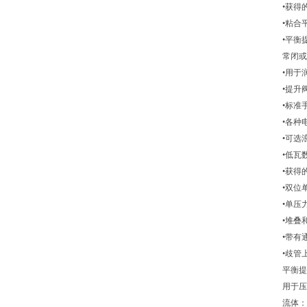
•获得
•粘合平
•平衡
常闭或
•用于
•提升阀
•标准手
•各种
•可选浪
•低瓦数
•获得的
•双位单
•单压
•堆叠
•带有
•歧管
平衡提
用于压力
流体