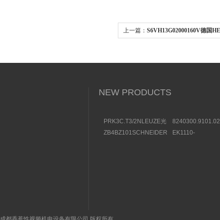
上一篇：
S6VH13G02000160V德国
Y013AA1H2BS072
NEW PRODUCTS
PRK3C.T3/2NLEUZE光
8240300.9101.0
电传感器50136257效果
装BUSCHJOST
ZB4BZ101SCHNEIDER
EK1110-
图
选购条件
触点模块部件一览
0044BECKHOF
结构及用途
成都香蕉性视频机电设备有限公司 版权所有