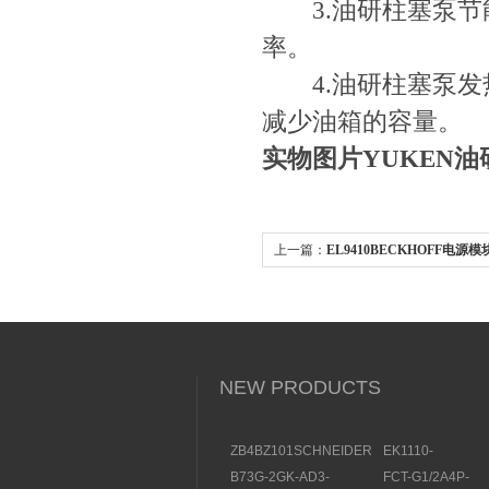
3.油研柱塞泵节能型
率。
4.油研柱塞泵发热量小
减少油箱的容量。
实物图片YUKEN
上一篇：
EL9410BECKHOFF电
NEW PRODUCTS
ZB4BZ101SCHNEIDER
EK1110-
触点模块部件一览
0044BECKHOF
B73G-2GK-AD3-
FCT-G1/2A4P-
结构及用途