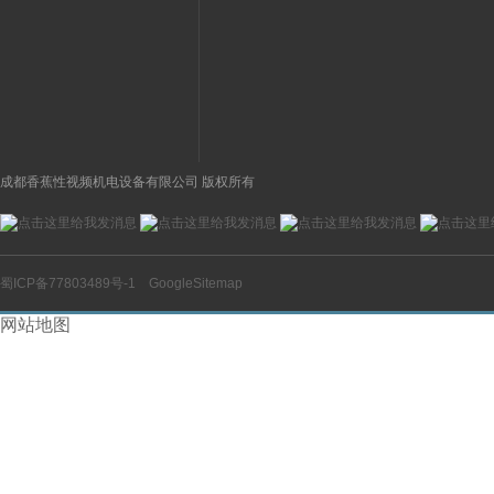
RMGNORGREN气动两
VRX/24VDC图
联件结构规格参数
开关,TURCK结
成都香蕉性视频机电设备有限公司 版权所有
蜀ICP备77803489号-1
GoogleSitemap
网站地图