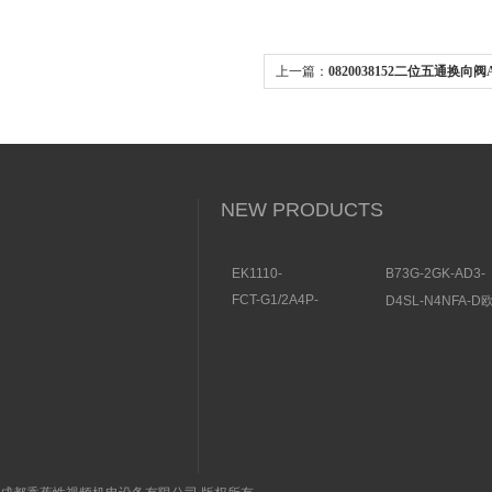
上一篇：
0820038152二位五通换向阀
要点
NEW PRODUCTS
EK1110-
B73G-2GK-AD3-
0044BECKHOFF耦合器
RMGNORGREN
FCT-G1/2A4P-
D4SL-N4NFA-
结构及用途
联件结构规格参数
VRX/24VDC图尔克流量
OMRON安全门
开关,TURCK结构方式
材质