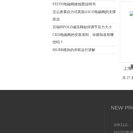
FESTO电磁阀接线图说明书
怎么查看自力式美国ASCO电磁阀的支撑
状况
百福BIFOLD减压阀如何调节压力大小
CKD电磁阀的安装准则，你都知道有哪
些吗？
MURR模块的并联运行讲解
上海山
共 27
NEW PR
3SK1111-
1AB30SI
IGS702电