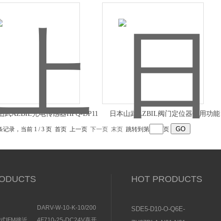
有库存
武AZBIL光电传感器HPQ-DP11
日本山武AZBIL阀门定位器使用功能
 条记录，当前 1 / 3 页 首页 上一页
下一页
末页
跳转到第
页
ODUCTS
HOT PRODUCTS
DARV-W-10-K-10/200
SDE5-D10-O-Q6E-
EMENS安全开
电磁换向阀VICKERS结
P-KFESTO费斯托压
感式IFM接近
4F710-25-DC24V喜开