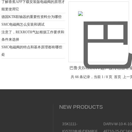
了解香蕉APP下载安装版电磁阀的原理才
能更使用它
德国KTR联轴器的重要性资料分为哪些
SMC电磁阀怎么安装和调试
注意了，REXROTH气缸根据工作要求和
条件来选择
SMC电磁阀的特点和基本原理都有哪些
处
巴鲁夫BALLUFF超声波传感器带
能
共 66 条记录，当前 1 / 8 页 首页 上
NEW PRODUCTS
3SK1111-
DARV-W-10-K-10
1AB30SIEMENS安全开
电磁换向阀VICKE
IGS702电感式IFM接近
4F710-25-DC2