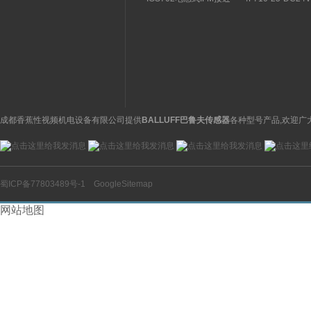
关特点及功能
构分析
开关操作简单
理气动电磁阀产品
图
成都香蕉性视频机电设备有限公司提供
BALLUFF巴鲁夫传感器
各种型号产品,欢迎广
蜀ICP备77803489号-1
GoogleSitemap
网站地图