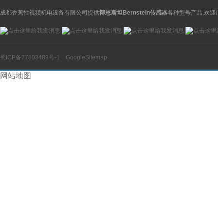
成都香蕉性视频机电设备有限公司提供
博恩斯坦Bernstein传感器
各种型号产品,欢迎
蜀ICP备77803489号-1
GoogleSitemap
网站地图