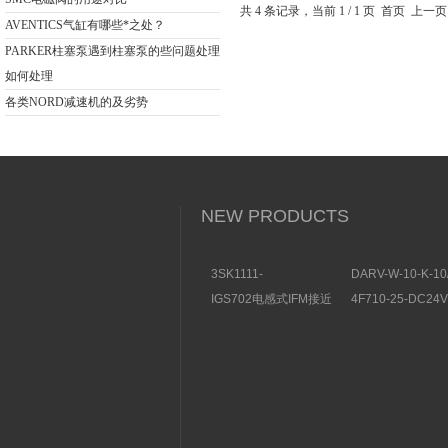
感器
共 4 条记录，当前 1 / 1 页 首页 
AVENTICS气缸有哪些*之处？
PARKER柱塞泵遇到柱塞泵的些问题处理
如何处理
各类NORD减速机的及劣势
NEW PRODUCTS
3SK1111-
DARV-W-10-K-10
1AB30SIEMENS安全开
电磁换向阀VICKE
IGS702电感式IFM接近
4F710-25-DC2
关特点及功能
构分析
开关操作简单
理气动电磁阀产品
图