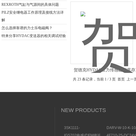
REXROTH气缸与气源间的具体问题
PILZ安全继电器工作原理及接线方法详
解
怎么选择靠谱的力士乐电磁阀？
特来分享HYDAC变送器的相关调试经验
贺德克HYDAC压力传感器有库
共 23 条记录，当前 1 / 3 页 首页 上
NEW PRODUCTS
3SK1111-
DARV-W-10-K-10
1AB30SIEMENS安全开
电磁换向阀VICKE
IGS702电感式IFM接近
4F710-25-DC2