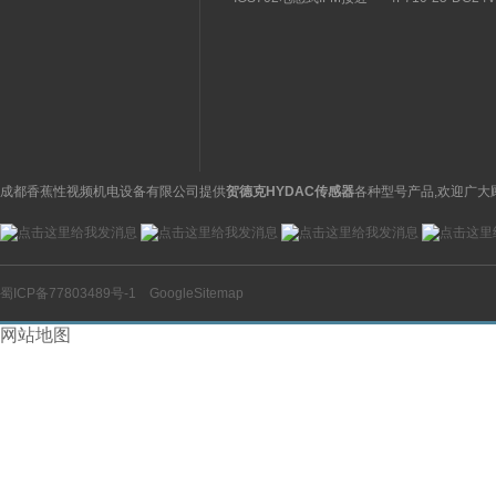
关特点及功能
构分析
开关操作简单
理气动电磁阀产品
图
成都香蕉性视频机电设备有限公司提供
贺德克HYDAC传感器
各种型号产品,欢迎广大
蜀ICP备77803489号-1
GoogleSitemap
网站地图