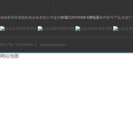
成都香蕉性视频机电设备有限公司提供
科瑞CONTRINEX继电器
各种型号产品,欢迎广
蜀ICP备77803489号-1
GoogleSitemap
网站地图