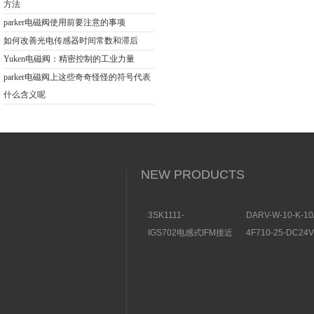
方法
parker电磁阀使用前要注意的事项
如何改善光电传感器时间常数和滞后
Yuken电磁阀：精密控制的工业力量
parker电磁阀上这些奇奇怪怪的符号代表
什么含义呢
NEW PRODUCTS
3SK1111-
DARV-W-10-K-10
1AB30SIEMENS安全开
电磁换向阀VICKE
IGS702电感式IFM接近
4F710-25-DC2
关特点及功能
构分析
开关操作简单
理气动电磁阀产品
图