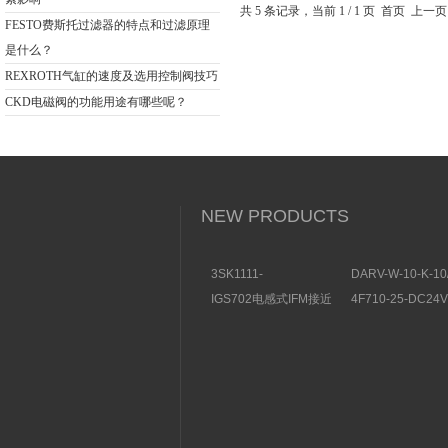
问题
共 5 条记录，当前 1 / 1 页 首页
FESTO费斯托过滤器的特点和过滤原理
是什么？
REXROTH气缸的速度及选用控制阀技巧
CKD电磁阀的功能用途有哪些呢？
NEW PRODUCTS
3SK1111-
DARV-W-10-K-10
1AB30SIEMENS安全开
电磁换向阀VICKE
IGS702电感式IFM接近
4F710-25-DC2
关特点及功能
构分析
开关操作简单
理气动电磁阀产品
图