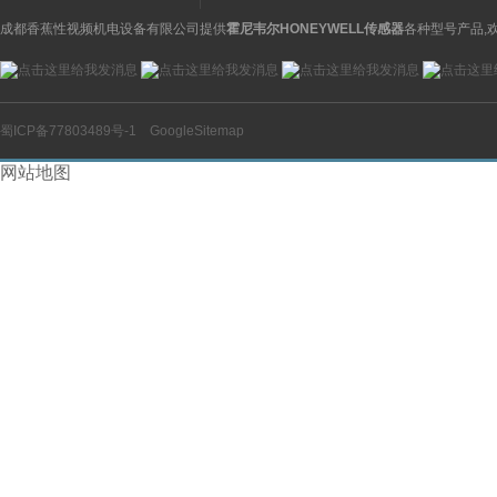
成都香蕉性视频机电设备有限公司提供
霍尼韦尔HONEYWELL传感器
各种型号产品,
蜀ICP备77803489号-1
GoogleSitemap
网站地图