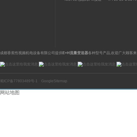
关特点及功能
构分析
开关操作简单
理气动电磁阀产品
图
成都香蕉性视频机电设备有限公司提供
E+H流量变送器
各种型号产品,欢迎广大顾客来
蜀ICP备77803489号-1
GoogleSitemap
网站地图